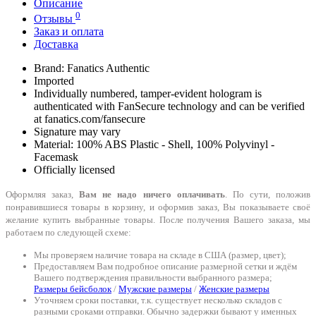
Описание
0
Отзывы
Заказ и оплата
Доставка
Brand: Fanatics Authentic
Imported
Individually numbered, tamper-evident hologram is
authenticated with FanSecure technology and can be verified
at fanatics.com/fansecure
Signature may vary
Material: 100% ABS Plastic - Shell, 100% Polyvinyl -
Facemask
Officially licensed
Оформляя заказ,
Вам не надо ничего оплачивать
. По сути, положив
понравившиеся товары в корзину, и оформив заказ, Вы показываете своё
желание купить выбранные товары. После получения Вашего заказа, мы
работаем по следующей схеме:
Мы проверяем наличие товара на складе в США (размер, цвет);
Предоставляем Вам подробное описание размерной сетки и ждём
Вашего подтверждения правильности выбранного размера;
Размеры бейсболок
/
Мужские размеры
/
Женские размеры
Уточняем сроки поставки, т.к. существует несколько складов с
разными сроками отправки. Обычно задержки бывают у именных