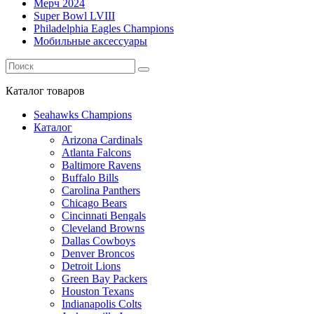
Мерч 2024
Super Bowl LVIII
Philadelphia Eagles Champions
Мобильные аксессуары
Каталог
товаров
Seahawks Champions
Каталог
Arizona Cardinals
Atlanta Falcons
Baltimore Ravens
Buffalo Bills
Carolina Panthers
Chicago Bears
Cincinnati Bengals
Cleveland Browns
Dallas Cowboys
Denver Broncos
Detroit Lions
Green Bay Packers
Houston Texans
Indianapolis Colts