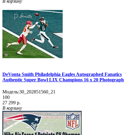
В корзину
DeVonta Smith Philadelphia Eagles Autographed Fanatics
Authentic Super Bowl LIX Champions 16 x 20 Photograph
Модель:
30_202851560_21
100
27 299 р.
В корзину