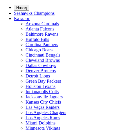
Назад
Seahawks Champions
Каталог
Arizona Cardinals
Atlanta Falcons
Baltimore Ravens
Buffalo Bills
Carolina Panthers
Chicago Bears
Cincinnati Bengals
Cleveland Browns
Dallas Cowboys
Denver Broncos
Detroit Lions
Green Bay Packers
Houston Texans
Indianapolis Colts
Jacksonville Jaguars
Kansas City Chiefs
Las Vegas Raiders
Los Angeles Chargers
Los Angeles Rams
Miami Dolphins
Minnesota Vikings