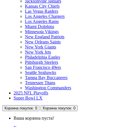
Jacksonville Jaguars
Kansas City Chiefs
Las Vegas Raiders
Los Angeles Chargers
Los Angeles Rams
Miami Dolphins
Minnesota Vikings
New England Patriots
New Orleans Saints
New York Giants
New York Jets
Philadelphia Eagles
Pittsburgh Steelers
San Francisco 49ers
Seattle Seahawks
Tampa Bay Buccaneers
Tennessee Titans
Washington Commanders
2025 NFL Playoffs
Super Bowl LX
Корзина
покупок
: 0
Корзина
покупок
: 0
Ваша корзина пуста!