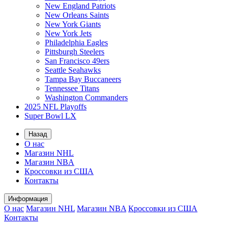
New England Patriots
New Orleans Saints
New York Giants
New York Jets
Philadelphia Eagles
Pittsburgh Steelers
San Francisco 49ers
Seattle Seahawks
Tampa Bay Buccaneers
Tennessee Titans
Washington Commanders
2025 NFL Playoffs
Super Bowl LX
Назад
О нас
Магазин NHL
Магазин NBA
Кроссовки из США
Контакты
Информация
О нас
Магазин NHL
Магазин NBA
Кроссовки из США
Контакты