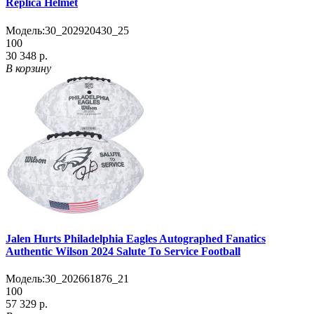
Replica Helmet
Модель:
30_202920430_25
100
30 348 р.
В корзину
Jalen Hurts Philadelphia Eagles Autographed Fanatics
Authentic Wilson 2024 Salute To Service Football
Модель:
30_202661876_21
100
57 329 р.