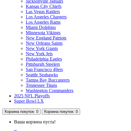
Jacksonville Jaguars
Kansas City Chiefs
Las Vegas Raiders
Los Angeles Chargers
Los Angeles Rams
Miami Dolphins
Minnesota Vikings
New England Patriots
New Orleans Saints
New York Giants
New York Jets
Philadelphia Eagles
Pittsburgh Steelers
San Francisco 49ers
Seattle Seahawks
Tampa Bay Buccaneers
Tennessee Titans
Washington Commanders
2025 NFL Playoffs
Super Bowl LX
Корзина
покупок
: 0
Корзина
покупок
: 0
Ваша корзина пуста!