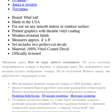
Заказ и оплата
Доставка
Brand: WinCraft
Made in the USA
For use on any smooth indoor or outdoor surface
Printed graphics with durable vinyl coating
Weather-resistant finish
Measures approx. 4' x 8'
Set includes two perfect-cut decals
Material: 100% Vinyl-Coated Decal
Officially licensed
Оформляя заказ,
Вам не надо ничего оплачивать
. По сути, положив
понравившиеся товары в корзину, и оформив заказ, Вы показываете своё
желание купить выбранные товары. После получения Вашего заказа, мы
работаем по следующей схеме:
Мы проверяем наличие товара на складе в США (размер, цвет);
Предоставляем Вам подробное описание размерной сетки и ждём
Вашего подтверждения правильности выбранного размера;
Размеры бейсболок
/
Мужские размеры
/
Женские размеры
Уточняем сроки поставки, т.к. существует несколько складов с
разными сроками отправки. Обычно задержки бывают у именных
товаров (их надо напечатать) и у товаров "спецсерий" или
посвящённых только что прошедшим событиям;