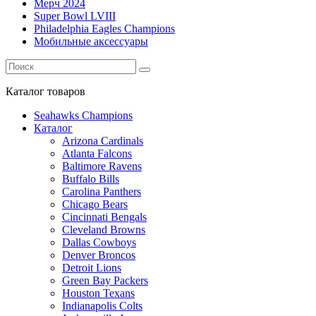
Мерч 2024
Super Bowl LVIII
Philadelphia Eagles Champions
Мобильные аксессуары
Каталог
товаров
Seahawks Champions
Каталог
Arizona Cardinals
Atlanta Falcons
Baltimore Ravens
Buffalo Bills
Carolina Panthers
Chicago Bears
Cincinnati Bengals
Cleveland Browns
Dallas Cowboys
Denver Broncos
Detroit Lions
Green Bay Packers
Houston Texans
Indianapolis Colts