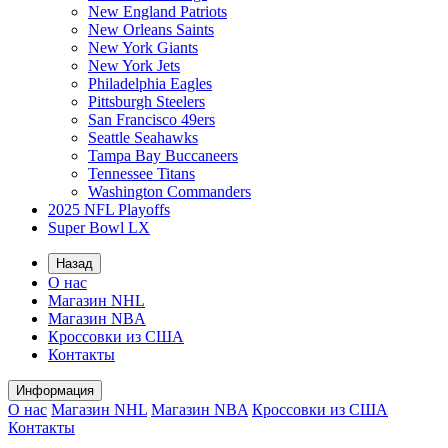
New England Patriots
New Orleans Saints
New York Giants
New York Jets
Philadelphia Eagles
Pittsburgh Steelers
San Francisco 49ers
Seattle Seahawks
Tampa Bay Buccaneers
Tennessee Titans
Washington Commanders
2025 NFL Playoffs
Super Bowl LX
Назад
О нас
Магазин NHL
Магазин NBA
Кроссовки из США
Контакты
Информация
О нас
Магазин NHL
Магазин NBA
Кроссовки из США
Контакты