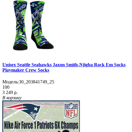
Unisex Seattle Seahawks Jaxon Smith-Njigba Rock Em Socks
Playmaker Crew Socks
Модель:
30_203841749_25
100
3 249 р.
В корзину