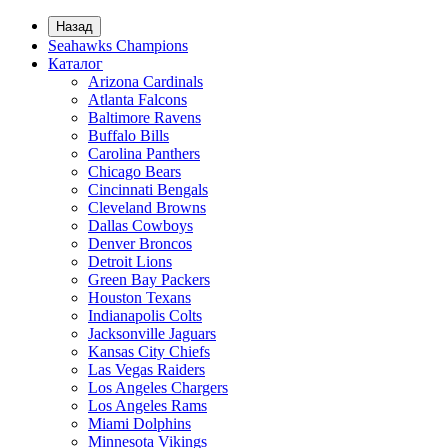
Назад
Seahawks Champions
Каталог
Arizona Cardinals
Atlanta Falcons
Baltimore Ravens
Buffalo Bills
Carolina Panthers
Chicago Bears
Cincinnati Bengals
Cleveland Browns
Dallas Cowboys
Denver Broncos
Detroit Lions
Green Bay Packers
Houston Texans
Indianapolis Colts
Jacksonville Jaguars
Kansas City Chiefs
Las Vegas Raiders
Los Angeles Chargers
Los Angeles Rams
Miami Dolphins
Minnesota Vikings