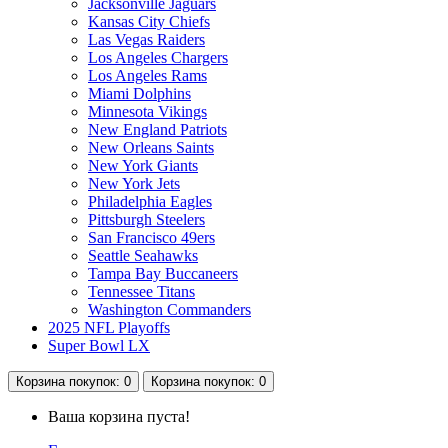
Jacksonville Jaguars
Kansas City Chiefs
Las Vegas Raiders
Los Angeles Chargers
Los Angeles Rams
Miami Dolphins
Minnesota Vikings
New England Patriots
New Orleans Saints
New York Giants
New York Jets
Philadelphia Eagles
Pittsburgh Steelers
San Francisco 49ers
Seattle Seahawks
Tampa Bay Buccaneers
Tennessee Titans
Washington Commanders
2025 NFL Playoffs
Super Bowl LX
Корзина
покупок
: 0
Корзина
покупок
: 0
Ваша корзина пуста!