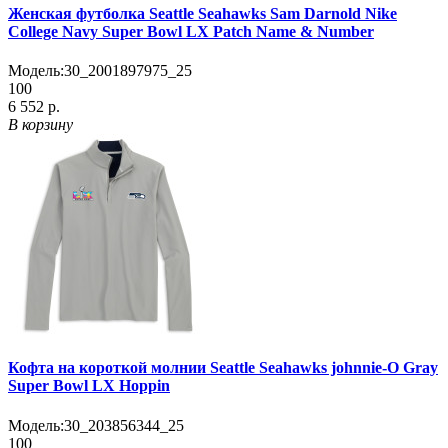
Женская футболка Seattle Seahawks Sam Darnold Nike
College Navy Super Bowl LX Patch Name & Number
Модель:
30_2001897975_25
100
6 552 р.
В корзину
Кофта на короткой молнии Seattle Seahawks johnnie-O Gray
Super Bowl LX Hoppin
Модель:
30_203856344_25
100