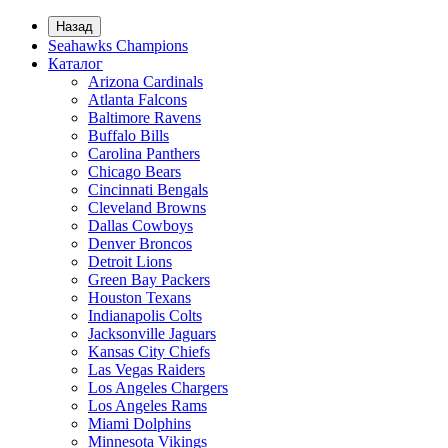
Назад
Seahawks Champions
Каталог
Arizona Cardinals
Atlanta Falcons
Baltimore Ravens
Buffalo Bills
Carolina Panthers
Chicago Bears
Cincinnati Bengals
Cleveland Browns
Dallas Cowboys
Denver Broncos
Detroit Lions
Green Bay Packers
Houston Texans
Indianapolis Colts
Jacksonville Jaguars
Kansas City Chiefs
Las Vegas Raiders
Los Angeles Chargers
Los Angeles Rams
Miami Dolphins
Minnesota Vikings