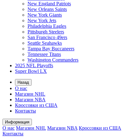
New England Patriots
New Orleans Saints
New York Giants
New York Jets
Philadelphia Eagles
Pittsburgh Steelers
San Francisco 49ers
Seattle Seahawks
Tampa Bay Buccaneers
Tennessee Titans
Washington Commanders
2025 NFL Playoffs
Super Bowl LX
Назад
О нас
Магазин NHL
Магазин NBA
Кроссовки из США
Контакты
Информация
О нас
Магазин NHL
Магазин NBA
Кроссовки из США
Контакты