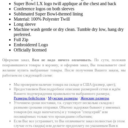
Super Bowl LX logo twill applique at the chest and back
Conference logos on both sleeves
Sublimated Super Bowl-themed lining
Material: 100% Polyester Twill
Long sleeve
Machine wash gentle or dry clean. Tumble dry low, hang dry
preferred.
Full Zip
Embroidered Logo
Officially licensed
Оформляя заказ,
Вам не надо ничего оплачивать
. По сути, положив
понравившиеся товары в корзину, и оформив заказ, Вы показываете своё
желание купить выбранные товары. После получения Вашего заказа, мы
работаем по следующей схеме:
Мы проверяем наличие товара на складе в США (размер, цвет);
Предоставляем Вам подробное описание размерной сетки и ждём
Вашего подтверждения правильности выбранного размера;
Размеры бейсболок
/
Мужские размеры
/
Женские размеры
Уточняем сроки поставки, т.к. существует несколько складов с
разными сроками отправки. Обычно задержки бывают у именных
товаров (их надо напечатать) и у товаров "спецсерий" или
посвящённых только что прошедшим событиям;
Если Вас все устраивает, то Вы оплачиваете заказ полностью (в этом
случае есть скидка) или делаете предоплату по указанным Вам в