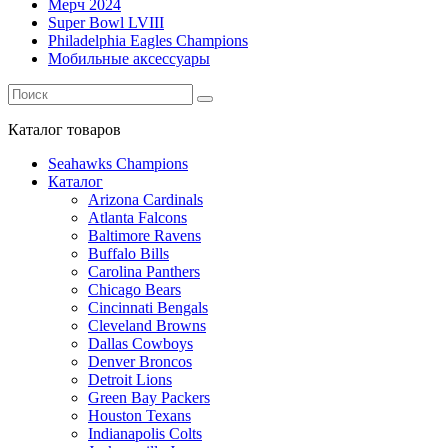
Мерч 2024
Super Bowl LVIII
Philadelphia Eagles Champions
Мобильные аксессуары
Каталог
товаров
Seahawks Champions
Каталог
Arizona Cardinals
Atlanta Falcons
Baltimore Ravens
Buffalo Bills
Carolina Panthers
Chicago Bears
Cincinnati Bengals
Cleveland Browns
Dallas Cowboys
Denver Broncos
Detroit Lions
Green Bay Packers
Houston Texans
Indianapolis Colts