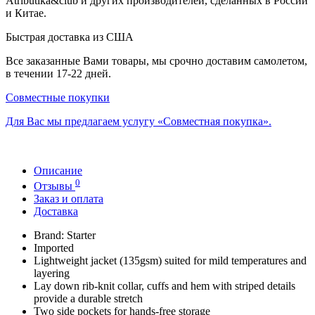
Atributika&club и других производителей, сделанных в России
и Китае.
Быстрая доставка из США
Все заказанные Вами товары, мы срочно доставим самолетом,
в течении 17-22 дней.
Совместные покупки
Для Вас мы предлагаем услугу «Совместная покупка».
Описание
0
Отзывы
Заказ и оплата
Доставка
Brand: Starter
Imported
Lightweight jacket (135gsm) suited for mild temperatures and
layering
Lay down rib-knit collar, cuffs and hem with striped details
provide a durable stretch
Two side pockets for hands-free storage