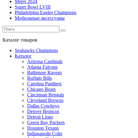
Мерч 2024
Super Bowl LVIII
Philadelphia Eagles Champions
Мобильные аксессуары
Каталог
товаров
Seahawks Champions
Каталог
Arizona Cardinals
Atlanta Falcons
Baltimore Ravens
Buffalo Bills
Carolina Panthers
Chicago Bears
Cincinnati Bengals
Cleveland Browns
Dallas Cowboys
Denver Broncos
Detroit Lions
Green Bay Packers
Houston Texans
Indianapolis Colts