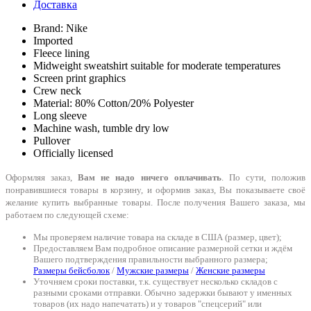
Доставка
Brand: Nike
Imported
Fleece lining
Midweight sweatshirt suitable for moderate temperatures
Screen print graphics
Crew neck
Material: 80% Cotton/20% Polyester
Long sleeve
Machine wash, tumble dry low
Pullover
Officially licensed
Оформляя заказ,
Вам не надо ничего оплачивать
. По сути, положив
понравившиеся товары в корзину, и оформив заказ, Вы показываете своё
желание купить выбранные товары. После получения Вашего заказа, мы
работаем по следующей схеме:
Мы проверяем наличие товара на складе в США (размер, цвет);
Предоставляем Вам подробное описание размерной сетки и ждём
Вашего подтверждения правильности выбранного размера;
Размеры бейсболок
/
Мужские размеры
/
Женские размеры
Уточняем сроки поставки, т.к. существует несколько складов с
разными сроками отправки. Обычно задержки бывают у именных
товаров (их надо напечатать) и у товаров "спецсерий" или