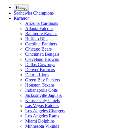
Назад
Seahawks Champions
Каталог
Arizona Cardinals
Atlanta Falcons
Baltimore Ravens
Buffalo Bills
Carolina Panthers
Chicago Bears
Cincinnati Bengals
Cleveland Browns
Dallas Cowboys
Denver Broncos
Detroit Lions
Green Bay Packers
Houston Texans
Indianapolis Colts
Jacksonville Jaguars
Kansas City Chiefs
Las Vegas Raiders
Los Angeles Chargers
Los Angeles Rams
Miami Dolphins
Minnesota Vikings