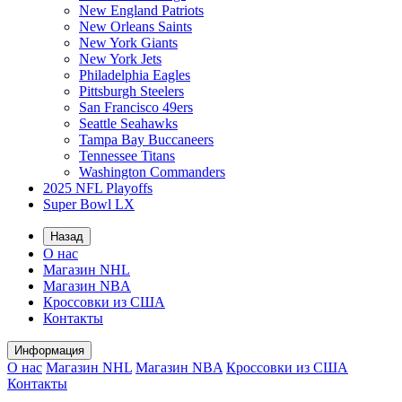
New England Patriots
New Orleans Saints
New York Giants
New York Jets
Philadelphia Eagles
Pittsburgh Steelers
San Francisco 49ers
Seattle Seahawks
Tampa Bay Buccaneers
Tennessee Titans
Washington Commanders
2025 NFL Playoffs
Super Bowl LX
Назад
О нас
Магазин NHL
Магазин NBA
Кроссовки из США
Контакты
Информация
О нас
Магазин NHL
Магазин NBA
Кроссовки из США
Контакты