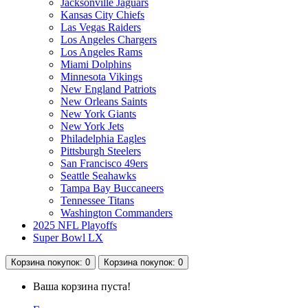
Jacksonville Jaguars
Kansas City Chiefs
Las Vegas Raiders
Los Angeles Chargers
Los Angeles Rams
Miami Dolphins
Minnesota Vikings
New England Patriots
New Orleans Saints
New York Giants
New York Jets
Philadelphia Eagles
Pittsburgh Steelers
San Francisco 49ers
Seattle Seahawks
Tampa Bay Buccaneers
Tennessee Titans
Washington Commanders
2025 NFL Playoffs
Super Bowl LX
Корзина
покупок
: 0
Корзина
покупок
: 0
Ваша корзина пуста!