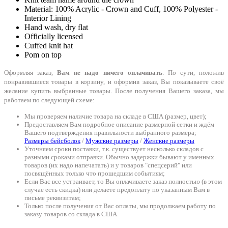
Material: 100% Acrylic - Crown and Cuff, 100% Polyester -
Interior Lining
Hand wash, dry flat
Officially licensed
Cuffed knit hat
Pom on top
Оформляя заказ,
Вам не надо ничего оплачивать
. По сути, положив
понравившиеся товары в корзину, и оформив заказ, Вы показываете своё
желание купить выбранные товары. После получения Вашего заказа, мы
работаем по следующей схеме:
Мы проверяем наличие товара на складе в США (размер, цвет);
Предоставляем Вам подробное описание размерной сетки и ждём
Вашего подтверждения правильности выбранного размера;
Размеры бейсболок
/
Мужские размеры
/
Женские размеры
Уточняем сроки поставки, т.к. существует несколько складов с
разными сроками отправки. Обычно задержки бывают у именных
товаров (их надо напечатать) и у товаров "спецсерий" или
посвящённых только что прошедшим событиям;
Если Вас все устраивает, то Вы оплачиваете заказ полностью (в этом
случае есть скидка) или делаете предоплату по указанным Вам в
письме реквизитам;
Только после получения от Вас оплаты, мы продолжаем работу по
заказу товаров со склада в США.