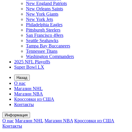
New England Patriots
New Orleans Saints
New York Giants
New York Jets
Philadelphia Eagles
Pittsburgh Steelers
San Francisco 49ers
Seattle Seahawks
Tampa Bay Buccaneers
Tennessee Titans
Washington Commanders
2025 NFL Playoffs
Super Bowl LX
Назад
О нас
Магазин NHL
Магазин NBA
Кроссовки из США
Контакты
Информация
О нас
Магазин NHL
Магазин NBA
Кроссовки из США
Контакты