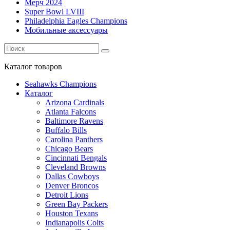
Мерч 2024
Super Bowl LVIII
Philadelphia Eagles Champions
Мобильные аксессуары
Каталог
товаров
Seahawks Champions
Каталог
Arizona Cardinals
Atlanta Falcons
Baltimore Ravens
Buffalo Bills
Carolina Panthers
Chicago Bears
Cincinnati Bengals
Cleveland Browns
Dallas Cowboys
Denver Broncos
Detroit Lions
Green Bay Packers
Houston Texans
Indianapolis Colts