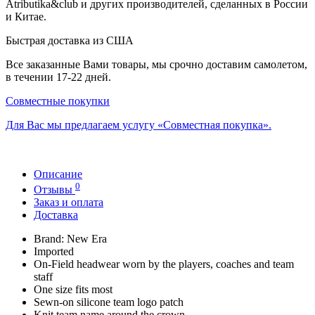
Atributika&club и других производителей, сделанных в России
и Китае.
Быстрая доставка из США
Все заказанные Вами товары, мы срочно доставим самолетом,
в течении 17-22 дней.
Совместные покупки
Для Вас мы предлагаем услугу «Совместная покупка».
Описание
0
Отзывы
Заказ и оплата
Доставка
Brand: New Era
Imported
On-Field headwear worn by the players, coaches and team
staff
One size fits most
Sewn-on silicone team logo patch
Knit team name around the crown