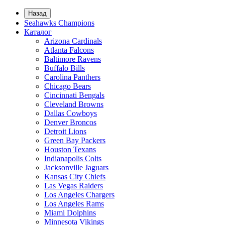
Назад
Seahawks Champions
Каталог
Arizona Cardinals
Atlanta Falcons
Baltimore Ravens
Buffalo Bills
Carolina Panthers
Chicago Bears
Cincinnati Bengals
Cleveland Browns
Dallas Cowboys
Denver Broncos
Detroit Lions
Green Bay Packers
Houston Texans
Indianapolis Colts
Jacksonville Jaguars
Kansas City Chiefs
Las Vegas Raiders
Los Angeles Chargers
Los Angeles Rams
Miami Dolphins
Minnesota Vikings