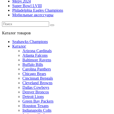
Мерч 2024
Super Bowl LVIII
Philadelphia Eagles Champions
Мобильные аксессуары
Каталог
товаров
Seahawks Champions
Каталог
Arizona Cardinals
Atlanta Falcons
Baltimore Ravens
Buffalo Bills
Carolina Panthers
Chicago Bears
Cincinnati Bengals
Cleveland Browns
Dallas Cowboys
Denver Broncos
Detroit Lions
Green Bay Packers
Houston Texans
Indianapolis Colts