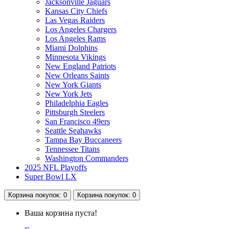
Jacksonville Jaguars
Kansas City Chiefs
Las Vegas Raiders
Los Angeles Chargers
Los Angeles Rams
Miami Dolphins
Minnesota Vikings
New England Patriots
New Orleans Saints
New York Giants
New York Jets
Philadelphia Eagles
Pittsburgh Steelers
San Francisco 49ers
Seattle Seahawks
Tampa Bay Buccaneers
Tennessee Titans
Washington Commanders
2025 NFL Playoffs
Super Bowl LX
Корзина
покупок
: 0
Корзина
покупок
: 0
Ваша корзина пуста!