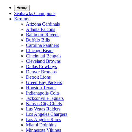
Назад
Seahawks Champions
Каталог
Arizona Cardinals
Atlanta Falcons
Baltimore Ravens
Buffalo Bills
Carolina Panthers
Chicago Bears
Cincinnati Bengals
Cleveland Browns
Dallas Cowboys
Denver Broncos
Detroit Lions
Green Bay Packers
Houston Texans
Indianapolis Colts
Jacksonville Jaguars
Kansas City Chiefs
Las Vegas Raiders
Los Angeles Chargers
Los Angeles Rams
Miami Dolphins
Minnesota Vikings