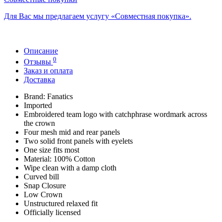
Для Вас мы предлагаем услугу «Совместная покупка».
Описание
0
Отзывы
Заказ и оплата
Доставка
Brand: Fanatics
Imported
Embroidered team logo with catchphrase wordmark across
the crown
Four mesh mid and rear panels
Two solid front panels with eyelets
One size fits most
Material: 100% Cotton
Wipe clean with a damp cloth
Curved bill
Snap Closure
Low Crown
Unstructured relaxed fit
Officially licensed