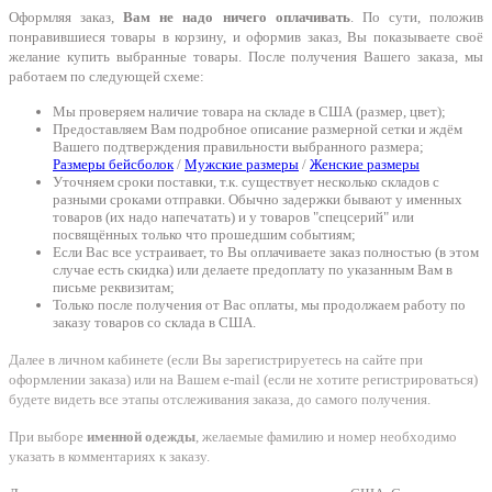
Оформляя заказ,
Вам не надо ничего оплачивать
. По сути, положив
понравившиеся товары в корзину, и оформив заказ, Вы показываете своё
желание купить выбранные товары. После получения Вашего заказа, мы
работаем по следующей схеме:
Мы проверяем наличие товара на складе в США (размер, цвет);
Предоставляем Вам подробное описание размерной сетки и ждём
Вашего подтверждения правильности выбранного размера;
Размеры бейсболок
/
Мужские размеры
/
Женские размеры
Уточняем сроки поставки, т.к. существует несколько складов с
разными сроками отправки. Обычно задержки бывают у именных
товаров (их надо напечатать) и у товаров "спецсерий" или
посвящённых только что прошедшим событиям;
Если Вас все устраивает, то Вы оплачиваете заказ полностью (в этом
случае есть скидка) или делаете предоплату по указанным Вам в
письме реквизитам;
Только после получения от Вас оплаты, мы продолжаем работу по
заказу товаров со склада в США.
Далее в личном кабинете (если Вы зарегистрируетесь на сайте при
оформлении заказа) или на Вашем e-mail (если не хотите регистрироваться)
будете видеть все этапы отслеживания заказа, до самого получения.
При выборе
именной одежды
, желаемые фамилию и номер необходимо
указать в комментариях к заказу.