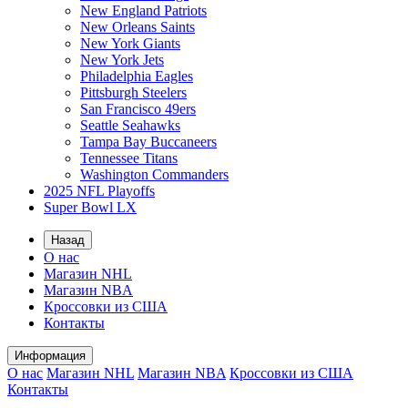
New England Patriots
New Orleans Saints
New York Giants
New York Jets
Philadelphia Eagles
Pittsburgh Steelers
San Francisco 49ers
Seattle Seahawks
Tampa Bay Buccaneers
Tennessee Titans
Washington Commanders
2025 NFL Playoffs
Super Bowl LX
Назад
О нас
Магазин NHL
Магазин NBA
Кроссовки из США
Контакты
Информация
О нас
Магазин NHL
Магазин NBA
Кроссовки из США
Контакты