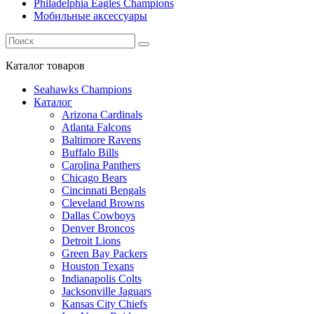
Philadelphia Eagles Champions
Мобильные аксессуары
Каталог
товаров
Seahawks Champions
Каталог
Arizona Cardinals
Atlanta Falcons
Baltimore Ravens
Buffalo Bills
Carolina Panthers
Chicago Bears
Cincinnati Bengals
Cleveland Browns
Dallas Cowboys
Denver Broncos
Detroit Lions
Green Bay Packers
Houston Texans
Indianapolis Colts
Jacksonville Jaguars
Kansas City Chiefs