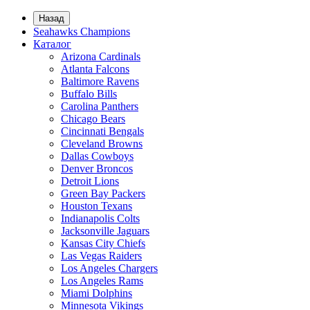
Назад
Seahawks Champions
Каталог
Arizona Cardinals
Atlanta Falcons
Baltimore Ravens
Buffalo Bills
Carolina Panthers
Chicago Bears
Cincinnati Bengals
Cleveland Browns
Dallas Cowboys
Denver Broncos
Detroit Lions
Green Bay Packers
Houston Texans
Indianapolis Colts
Jacksonville Jaguars
Kansas City Chiefs
Las Vegas Raiders
Los Angeles Chargers
Los Angeles Rams
Miami Dolphins
Minnesota Vikings