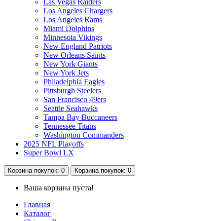
Las Vegas Raiders
Los Angeles Chargers
Los Angeles Rams
Miami Dolphins
Minnesota Vikings
New England Patriots
New Orleans Saints
New York Giants
New York Jets
Philadelphia Eagles
Pittsburgh Steelers
San Francisco 49ers
Seattle Seahawks
Tampa Bay Buccaneers
Tennessee Titans
Washington Commanders
2025 NFL Playoffs
Super Bowl LX
Корзина
покупок
: 0
Корзина
покупок
: 0
Ваша корзина пуста!
Главная
Каталог