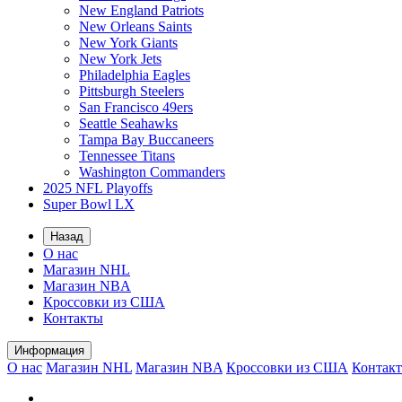
New England Patriots
New Orleans Saints
New York Giants
New York Jets
Philadelphia Eagles
Pittsburgh Steelers
San Francisco 49ers
Seattle Seahawks
Tampa Bay Buccaneers
Tennessee Titans
Washington Commanders
2025 NFL Playoffs
Super Bowl LX
Назад
О нас
Магазин NHL
Магазин NBA
Кроссовки из США
Контакты
Информация
О нас
Магазин NHL
Магазин NBA
Кроссовки из США
Контак