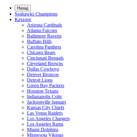
Назад
Seahawks Champions
Каталог
Arizona Cardinals
Atlanta Falcons
Baltimore Ravens
Buffalo Bills
Carolina Panthers
Chicago Bears
Cincinnati Bengals
Cleveland Browns
Dallas Cowboys
Denver Broncos
Detroit Lions
Green Bay Packers
Houston Texans
Indianapolis Colts
Jacksonville Jaguars
Kansas City Chiefs
Las Vegas Raiders
Los Angeles Chargers
Los Angeles Rams
Miami Dolphins
Minnesota Vikings