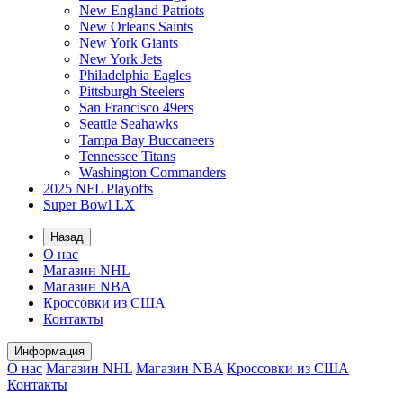
New England Patriots
New Orleans Saints
New York Giants
New York Jets
Philadelphia Eagles
Pittsburgh Steelers
San Francisco 49ers
Seattle Seahawks
Tampa Bay Buccaneers
Tennessee Titans
Washington Commanders
2025 NFL Playoffs
Super Bowl LX
Назад
О нас
Магазин NHL
Магазин NBA
Кроссовки из США
Контакты
Информация
О нас
Магазин NHL
Магазин NBA
Кроссовки из США
Контакты