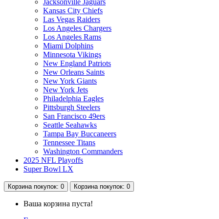
Jacksonville Jaguars
Kansas City Chiefs
Las Vegas Raiders
Los Angeles Chargers
Los Angeles Rams
Miami Dolphins
Minnesota Vikings
New England Patriots
New Orleans Saints
New York Giants
New York Jets
Philadelphia Eagles
Pittsburgh Steelers
San Francisco 49ers
Seattle Seahawks
Tampa Bay Buccaneers
Tennessee Titans
Washington Commanders
2025 NFL Playoffs
Super Bowl LX
Корзина
покупок
: 0
Корзина
покупок
: 0
Ваша корзина пуста!