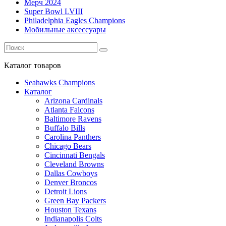
Мерч 2024
Super Bowl LVIII
Philadelphia Eagles Champions
Мобильные аксессуары
Каталог
товаров
Seahawks Champions
Каталог
Arizona Cardinals
Atlanta Falcons
Baltimore Ravens
Buffalo Bills
Carolina Panthers
Chicago Bears
Cincinnati Bengals
Cleveland Browns
Dallas Cowboys
Denver Broncos
Detroit Lions
Green Bay Packers
Houston Texans
Indianapolis Colts