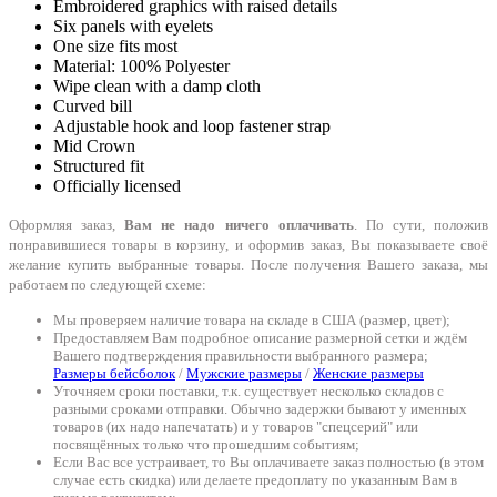
Embroidered graphics with raised details
Six panels with eyelets
One size fits most
Material: 100% Polyester
Wipe clean with a damp cloth
Curved bill
Adjustable hook and loop fastener strap
Mid Crown
Structured fit
Officially licensed
Оформляя заказ,
Вам не надо ничего оплачивать
. По сути, положив
понравившиеся товары в корзину, и оформив заказ, Вы показываете своё
желание купить выбранные товары. После получения Вашего заказа, мы
работаем по следующей схеме:
Мы проверяем наличие товара на складе в США (размер, цвет);
Предоставляем Вам подробное описание размерной сетки и ждём
Вашего подтверждения правильности выбранного размера;
Размеры бейсболок
/
Мужские размеры
/
Женские размеры
Уточняем сроки поставки, т.к. существует несколько складов с
разными сроками отправки. Обычно задержки бывают у именных
товаров (их надо напечатать) и у товаров "спецсерий" или
посвящённых только что прошедшим событиям;
Если Вас все устраивает, то Вы оплачиваете заказ полностью (в этом
случае есть скидка) или делаете предоплату по указанным Вам в