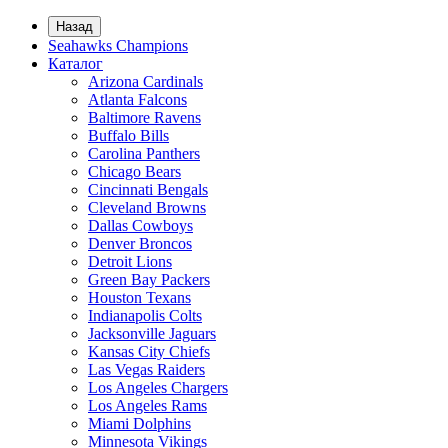
Назад
Seahawks Champions
Каталог
Arizona Cardinals
Atlanta Falcons
Baltimore Ravens
Buffalo Bills
Carolina Panthers
Chicago Bears
Cincinnati Bengals
Cleveland Browns
Dallas Cowboys
Denver Broncos
Detroit Lions
Green Bay Packers
Houston Texans
Indianapolis Colts
Jacksonville Jaguars
Kansas City Chiefs
Las Vegas Raiders
Los Angeles Chargers
Los Angeles Rams
Miami Dolphins
Minnesota Vikings