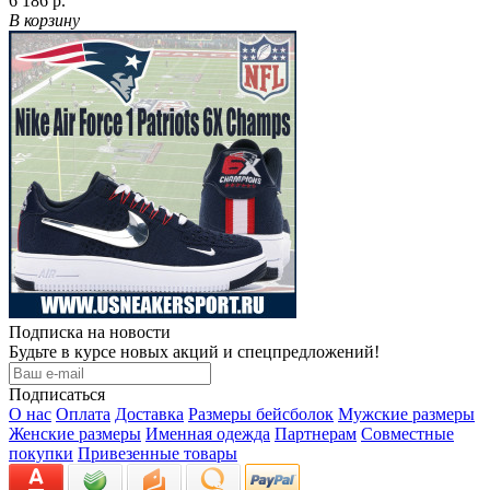
6 186 р.
В корзину
Подписка на новости
Будьте в курсе новых акций и спецпредложений!
Подписаться
О нас
Оплата
Доставка
Размеры бейсболок
Мужские размеры
Женские размеры
Именная одежда
Партнерам
Совместные
покупки
Привезенные товары