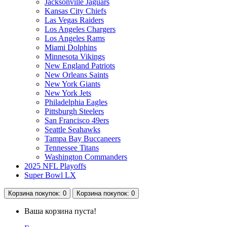
Jacksonville Jaguars
Kansas City Chiefs
Las Vegas Raiders
Los Angeles Chargers
Los Angeles Rams
Miami Dolphins
Minnesota Vikings
New England Patriots
New Orleans Saints
New York Giants
New York Jets
Philadelphia Eagles
Pittsburgh Steelers
San Francisco 49ers
Seattle Seahawks
Tampa Bay Buccaneers
Tennessee Titans
Washington Commanders
2025 NFL Playoffs
Super Bowl LX
Корзина
покупок
: 0
Корзина
покупок
: 0
Ваша корзина пуста!