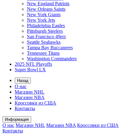
New England Patriots
New Orleans Saints
New York Giants
New York Jets
Philadelphia Eagles
Pittsburgh Steelers
San Francisco 49ers
Seattle Seahawks
Tampa Bay Buccaneers
Tennessee Titans
Washington Commanders
2025 NFL Playoffs
Super Bowl LX
Назад
О нас
Магазин NHL
Магазин NBA
Кроссовки из США
Контакты
Информация
О нас
Магазин NHL
Магазин NBA
Кроссовки из США
Контакты