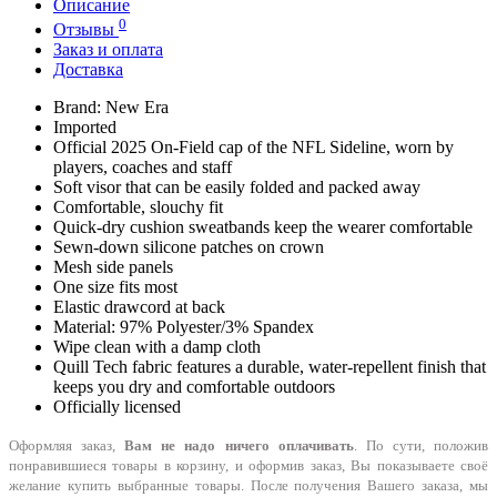
Описание
0
Отзывы
Заказ и оплата
Доставка
Brand: New Era
Imported
Official 2025 On-Field cap of the NFL Sideline, worn by
players, coaches and staff
Soft visor that can be easily folded and packed away
Comfortable, slouchy fit
Quick-dry cushion sweatbands keep the wearer comfortable
Sewn-down silicone patches on crown
Mesh side panels
One size fits most
Elastic drawcord at back
Material: 97% Polyester/3% Spandex
Wipe clean with a damp cloth
Quill Tech fabric features a durable, water-repellent finish that
keeps you dry and comfortable outdoors
Officially licensed
Оформляя заказ,
Вам не надо ничего оплачивать
. По сути, положив
понравившиеся товары в корзину, и оформив заказ, Вы показываете своё
желание купить выбранные товары. После получения Вашего заказа, мы