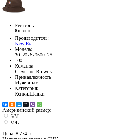
Рейтинг:
0 отзывов
Производитель:
New Era
Модель:
30_202629600_25
100
Команда:
Cleveland Browns
Принадлежность:
Мужчинам
Категория:
Кепки/Шапки
Американский размер:
S/M
M/L
Цена:
8 734 р.