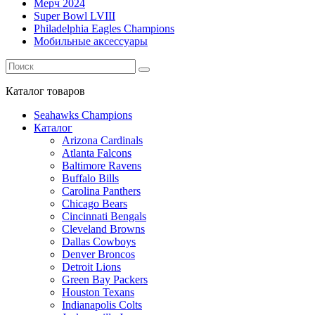
Мерч 2024
Super Bowl LVIII
Philadelphia Eagles Champions
Мобильные аксессуары
Каталог
товаров
Seahawks Champions
Каталог
Arizona Cardinals
Atlanta Falcons
Baltimore Ravens
Buffalo Bills
Carolina Panthers
Chicago Bears
Cincinnati Bengals
Cleveland Browns
Dallas Cowboys
Denver Broncos
Detroit Lions
Green Bay Packers
Houston Texans
Indianapolis Colts