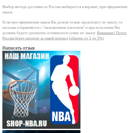
Выбор метода доставки по России выбирается в корзине, при оформлении
заказа.
Если при оформлении заказа Вы делали только предоплату по заказу, то
посылка отправляется с "наложенным платежом" и при получении Вы
должны будете доплатить оставшуюся сумму по заказу.
Внимание! Почта
России берет процент за такой перевод (обычно от 3 до 5%)
.
Написать отзыв