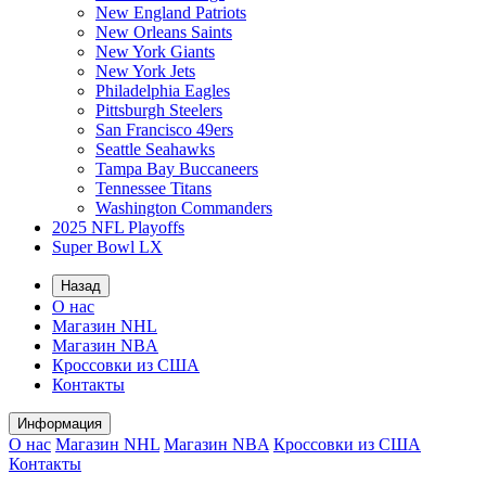
New England Patriots
New Orleans Saints
New York Giants
New York Jets
Philadelphia Eagles
Pittsburgh Steelers
San Francisco 49ers
Seattle Seahawks
Tampa Bay Buccaneers
Tennessee Titans
Washington Commanders
2025 NFL Playoffs
Super Bowl LX
Назад
О нас
Магазин NHL
Магазин NBA
Кроссовки из США
Контакты
Информация
О нас
Магазин NHL
Магазин NBA
Кроссовки из США
Контакты