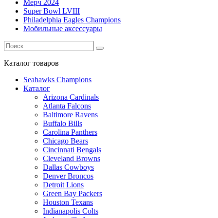
Мерч 2024
Super Bowl LVIII
Philadelphia Eagles Champions
Мобильные аксессуары
Каталог
товаров
Seahawks Champions
Каталог
Arizona Cardinals
Atlanta Falcons
Baltimore Ravens
Buffalo Bills
Carolina Panthers
Chicago Bears
Cincinnati Bengals
Cleveland Browns
Dallas Cowboys
Denver Broncos
Detroit Lions
Green Bay Packers
Houston Texans
Indianapolis Colts