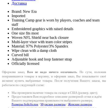
Доставка
Brand: New Era
Imported
Training Camp gear is worn by players, coaches and team
staff
Embroidered graphics with raised details
One size fits most
Woven NFL Shield near back closure
Multi-layer visor with team color stripes
Material: 97% Polyester/3% Spandex
Wipe clean with a damp cloth
Curved bill
Adjustable hook and loop fastener strap
Officially licensed
Оформляя заказ,
Вам не надо ничего оплачивать
. По сути, положив
понравившиеся товары в корзину, и оформив заказ, Вы показываете своё
желание купить выбранные товары. После получения Вашего заказа, мы
работаем по следующей схеме:
Мы проверяем наличие товара на складе в США (размер, цвет);
Предоставляем Вам подробное описание размерной сетки и ждём
Вашего подтверждения правильности выбранного размера;
Размеры бейсболок
/
Мужские размеры
/
Женские размеры