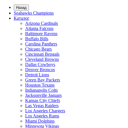
Назад
Seahawks Champions
Каталог
Arizona Cardinals
Atlanta Falcons
Baltimore Ravens
Buffalo Bills
Carolina Panthers
Chicago Bears
Cincinnati Bengals
Cleveland Browns
Dallas Cowboys
Denver Broncos
Detroit Lions
Green Bay Packers
Houston Texans
Indianapolis Colts
Jacksonville Jaguars
Kansas City Chiefs
Las Vegas Raiders
Los Angeles Chargers
Los Angeles Rams
Miami Dolphins
Minnesota Vikings