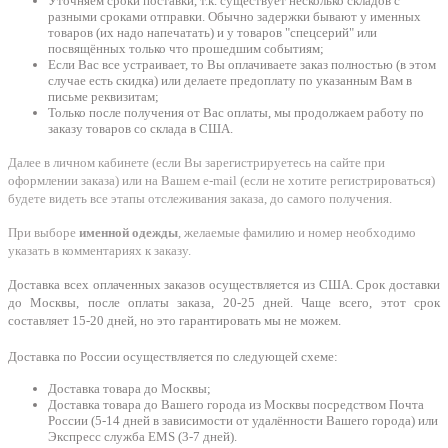
Уточняем сроки поставки, т.к. существует несколько складов с
разными сроками отправки. Обычно задержки бывают у именных
товаров (их надо напечатать) и у товаров "спецсерий" или
посвящённых только что прошедшим событиям;
Если Вас все устраивает, то Вы оплачиваете заказ полностью (в этом
случае есть скидка) или делаете предоплату по указанным Вам в
письме реквизитам;
Только после получения от Вас оплаты, мы продолжаем работу по
заказу товаров со склада в США.
Далее в личном кабинете (если Вы зарегистрируетесь на сайте при
оформлении заказа) или на Вашем e-mail (если не хотите регистрироваться)
будете видеть все этапы отслеживания заказа, до самого получения.
При выборе
именной одежды
, желаемые фамилию и номер необходимо
указать в комментариях к заказу.
Доставка всех оплаченных заказов осуществляется из США. Срок доставки
до Москвы, после оплаты заказа, 20-25 дней. Чаще всего, этот срок
составляет 15-20 дней, но это гарантировать мы не можем.
Доставка по России осуществляется по следующей схеме:
Доставка товара до Москвы;
Доставка товара до Вашего города из Москвы посредством Почта
России (5-14 дней в зависимости от удалённости Вашего города) или
Экспресс служба EMS (3-7 дней).