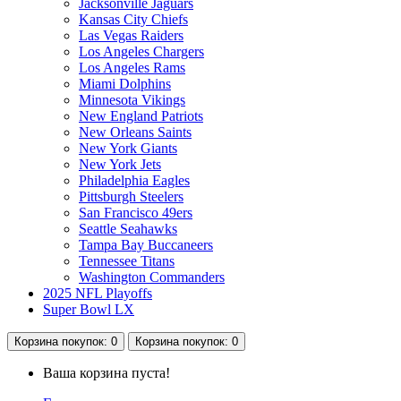
Jacksonville Jaguars
Kansas City Chiefs
Las Vegas Raiders
Los Angeles Chargers
Los Angeles Rams
Miami Dolphins
Minnesota Vikings
New England Patriots
New Orleans Saints
New York Giants
New York Jets
Philadelphia Eagles
Pittsburgh Steelers
San Francisco 49ers
Seattle Seahawks
Tampa Bay Buccaneers
Tennessee Titans
Washington Commanders
2025 NFL Playoffs
Super Bowl LX
Корзина
покупок
: 0
Корзина
покупок
: 0
Ваша корзина пуста!