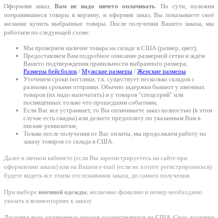
Оформляя заказ,
Вам не надо ничего оплачивать
. По сути, положив
понравившиеся товары в корзину, и оформив заказ, Вы показываете своё
желание купить выбранные товары. После получения Вашего заказа, мы
работаем по следующей схеме:
Мы проверяем наличие товара на складе в США (размер, цвет);
Предоставляем Вам подробное описание размерной сетки и ждём
Вашего подтверждения правильности выбранного размера;
Размеры бейсболок
/
Мужские размеры
/
Женские размеры
Уточняем сроки поставки, т.к. существует несколько складов с
разными сроками отправки. Обычно задержки бывают у именных
товаров (их надо напечатать) и у товаров "спецсерий" или
посвящённых только что прошедшим событиям;
Если Вас все устраивает, то Вы оплачиваете заказ полностью (в этом
случае есть скидка) или делаете предоплату по указанным Вам в
письме реквизитам;
Только после получения от Вас оплаты, мы продолжаем работу по
заказу товаров со склада в США.
Далее в личном кабинете (если Вы зарегистрируетесь на сайте при
оформлении заказа) или на Вашем e-mail (если не хотите регистрироваться)
будете видеть все этапы отслеживания заказа, до самого получения.
При выборе
именной одежды
, желаемые фамилию и номер необходимо
указать в комментариях к заказу.
Доставка всех оплаченных заказов осуществляется из США. Срок доставки