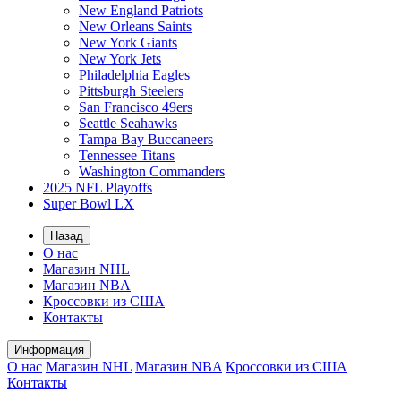
New England Patriots
New Orleans Saints
New York Giants
New York Jets
Philadelphia Eagles
Pittsburgh Steelers
San Francisco 49ers
Seattle Seahawks
Tampa Bay Buccaneers
Tennessee Titans
Washington Commanders
2025 NFL Playoffs
Super Bowl LX
Назад
О нас
Магазин NHL
Магазин NBA
Кроссовки из США
Контакты
Информация
О нас
Магазин NHL
Магазин NBA
Кроссовки из США
Контакты