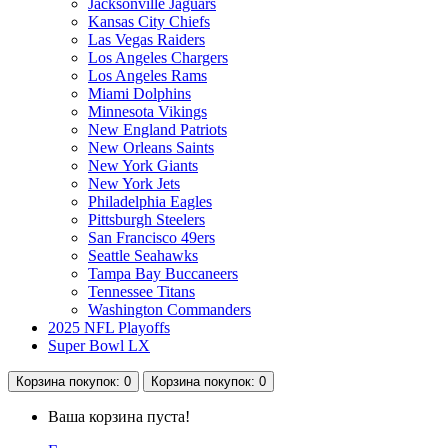
Jacksonville Jaguars
Kansas City Chiefs
Las Vegas Raiders
Los Angeles Chargers
Los Angeles Rams
Miami Dolphins
Minnesota Vikings
New England Patriots
New Orleans Saints
New York Giants
New York Jets
Philadelphia Eagles
Pittsburgh Steelers
San Francisco 49ers
Seattle Seahawks
Tampa Bay Buccaneers
Tennessee Titans
Washington Commanders
2025 NFL Playoffs
Super Bowl LX
Корзина
покупок
: 0
Корзина
покупок
: 0
Ваша корзина пуста!