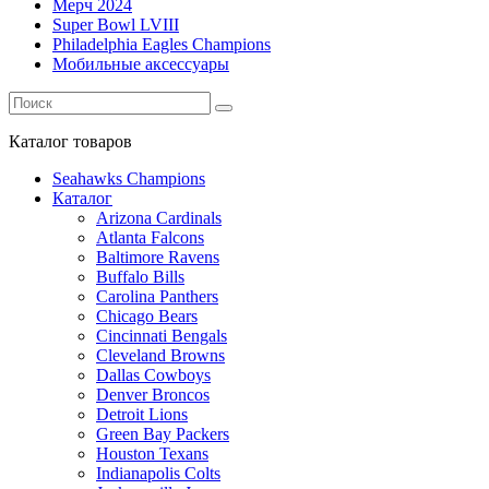
Мерч 2024
Super Bowl LVIII
Philadelphia Eagles Champions
Мобильные аксессуары
Каталог
товаров
Seahawks Champions
Каталог
Arizona Cardinals
Atlanta Falcons
Baltimore Ravens
Buffalo Bills
Carolina Panthers
Chicago Bears
Cincinnati Bengals
Cleveland Browns
Dallas Cowboys
Denver Broncos
Detroit Lions
Green Bay Packers
Houston Texans
Indianapolis Colts