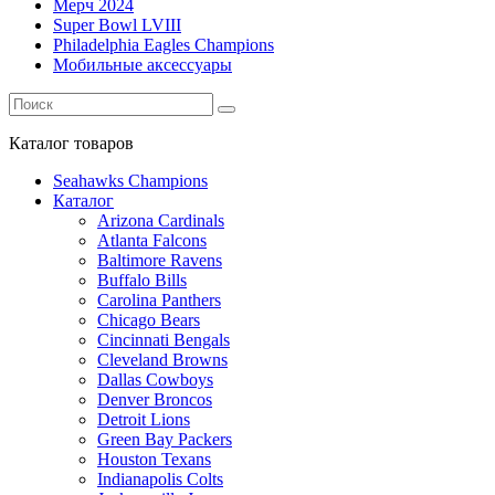
Мерч 2024
Super Bowl LVIII
Philadelphia Eagles Champions
Мобильные аксессуары
Каталог
товаров
Seahawks Champions
Каталог
Arizona Cardinals
Atlanta Falcons
Baltimore Ravens
Buffalo Bills
Carolina Panthers
Chicago Bears
Cincinnati Bengals
Cleveland Browns
Dallas Cowboys
Denver Broncos
Detroit Lions
Green Bay Packers
Houston Texans
Indianapolis Colts