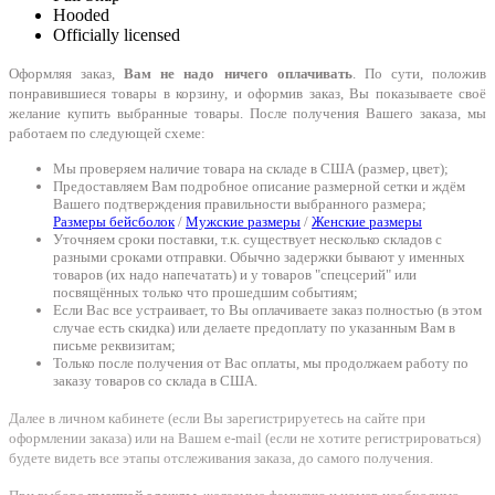
Hooded
Officially licensed
Оформляя заказ,
Вам не надо ничего оплачивать
. По сути, положив
понравившиеся товары в корзину, и оформив заказ, Вы показываете своё
желание купить выбранные товары. После получения Вашего заказа, мы
работаем по следующей схеме:
Мы проверяем наличие товара на складе в США (размер, цвет);
Предоставляем Вам подробное описание размерной сетки и ждём
Вашего подтверждения правильности выбранного размера;
Размеры бейсболок
/
Мужские размеры
/
Женские размеры
Уточняем сроки поставки, т.к. существует несколько складов с
разными сроками отправки. Обычно задержки бывают у именных
товаров (их надо напечатать) и у товаров "спецсерий" или
посвящённых только что прошедшим событиям;
Если Вас все устраивает, то Вы оплачиваете заказ полностью (в этом
случае есть скидка) или делаете предоплату по указанным Вам в
письме реквизитам;
Только после получения от Вас оплаты, мы продолжаем работу по
заказу товаров со склада в США.
Далее в личном кабинете (если Вы зарегистрируетесь на сайте при
оформлении заказа) или на Вашем e-mail (если не хотите регистрироваться)
будете видеть все этапы отслеживания заказа, до самого получения.