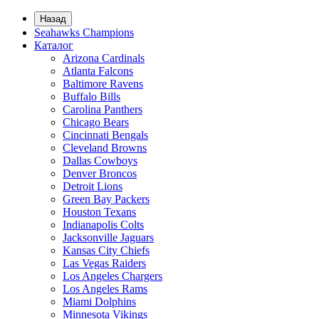
Назад
Seahawks Champions
Каталог
Arizona Cardinals
Atlanta Falcons
Baltimore Ravens
Buffalo Bills
Carolina Panthers
Chicago Bears
Cincinnati Bengals
Cleveland Browns
Dallas Cowboys
Denver Broncos
Detroit Lions
Green Bay Packers
Houston Texans
Indianapolis Colts
Jacksonville Jaguars
Kansas City Chiefs
Las Vegas Raiders
Los Angeles Chargers
Los Angeles Rams
Miami Dolphins
Minnesota Vikings