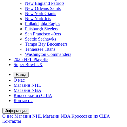
New England Patriots
New Orleans Saints
New York Giants
New York Jets
Philadelphia Eagles
Pittsburgh Steelers
San Francisco 49ers
Seattle Seahawks
Tampa Bay Buccaneers
Tennessee Titans
Washington Commanders
2025 NFL Playoffs
Super Bowl LX
Назад
О нас
Магазин NHL
Магазин NBA
Кроссовки из США
Контакты
Информация
О нас
Магазин NHL
Магазин NBA
Кроссовки из США
Контакты