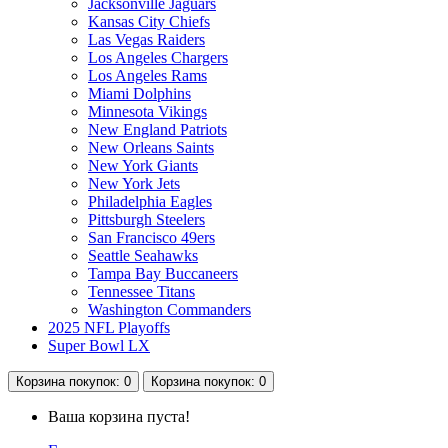
Jacksonville Jaguars
Kansas City Chiefs
Las Vegas Raiders
Los Angeles Chargers
Los Angeles Rams
Miami Dolphins
Minnesota Vikings
New England Patriots
New Orleans Saints
New York Giants
New York Jets
Philadelphia Eagles
Pittsburgh Steelers
San Francisco 49ers
Seattle Seahawks
Tampa Bay Buccaneers
Tennessee Titans
Washington Commanders
2025 NFL Playoffs
Super Bowl LX
Корзина
покупок
: 0
Корзина
покупок
: 0
Ваша корзина пуста!