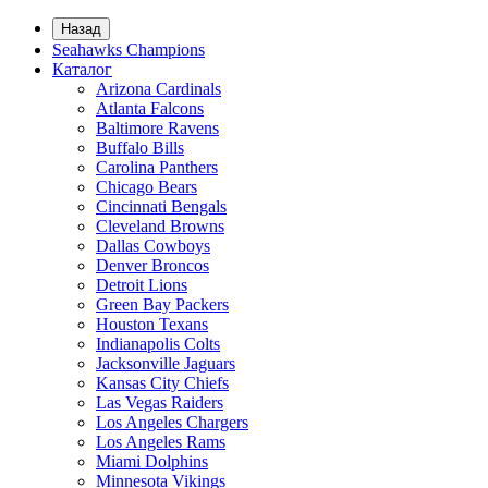
Назад
Seahawks Champions
Каталог
Arizona Cardinals
Atlanta Falcons
Baltimore Ravens
Buffalo Bills
Carolina Panthers
Chicago Bears
Cincinnati Bengals
Cleveland Browns
Dallas Cowboys
Denver Broncos
Detroit Lions
Green Bay Packers
Houston Texans
Indianapolis Colts
Jacksonville Jaguars
Kansas City Chiefs
Las Vegas Raiders
Los Angeles Chargers
Los Angeles Rams
Miami Dolphins
Minnesota Vikings