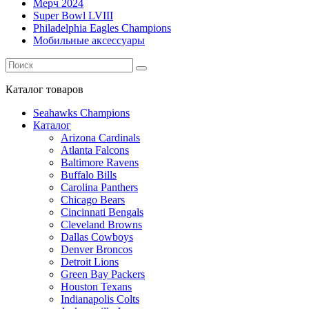
Мерч 2024
Super Bowl LVIII
Philadelphia Eagles Champions
Мобильные аксессуары
Каталог
товаров
Seahawks Champions
Каталог
Arizona Cardinals
Atlanta Falcons
Baltimore Ravens
Buffalo Bills
Carolina Panthers
Chicago Bears
Cincinnati Bengals
Cleveland Browns
Dallas Cowboys
Denver Broncos
Detroit Lions
Green Bay Packers
Houston Texans
Indianapolis Colts