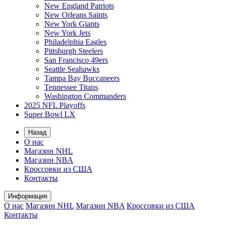
New England Patriots
New Orleans Saints
New York Giants
New York Jets
Philadelphia Eagles
Pittsburgh Steelers
San Francisco 49ers
Seattle Seahawks
Tampa Bay Buccaneers
Tennessee Titans
Washington Commanders
2025 NFL Playoffs
Super Bowl LX
Назад
О нас
Магазин NHL
Магазин NBA
Кроссовки из США
Контакты
Информация
О нас
Магазин NHL
Магазин NBA
Кроссовки из США
Контакты