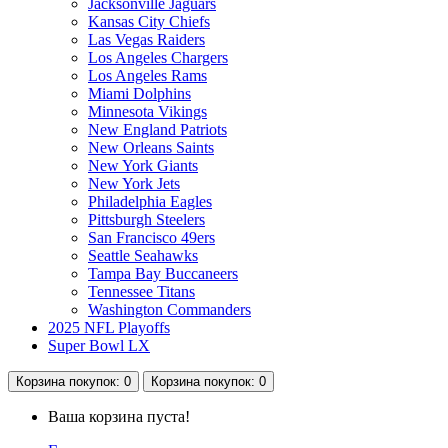
Jacksonville Jaguars
Kansas City Chiefs
Las Vegas Raiders
Los Angeles Chargers
Los Angeles Rams
Miami Dolphins
Minnesota Vikings
New England Patriots
New Orleans Saints
New York Giants
New York Jets
Philadelphia Eagles
Pittsburgh Steelers
San Francisco 49ers
Seattle Seahawks
Tampa Bay Buccaneers
Tennessee Titans
Washington Commanders
2025 NFL Playoffs
Super Bowl LX
Корзина
покупок
: 0
Корзина
покупок
: 0
Ваша корзина пуста!