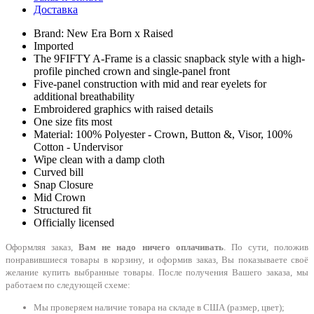
Доставка
Brand: New Era Born x Raised
Imported
The 9FIFTY A-Frame is a classic snapback style with a high-
profile pinched crown and single-panel front
Five-panel construction with mid and rear eyelets for
additional breathability
Embroidered graphics with raised details
One size fits most
Material: 100% Polyester - Crown, Button &, Visor, 100%
Cotton - Undervisor
Wipe clean with a damp cloth
Curved bill
Snap Closure
Mid Crown
Structured fit
Officially licensed
Оформляя заказ,
Вам не надо ничего оплачивать
. По сути, положив
понравившиеся товары в корзину, и оформив заказ, Вы показываете своё
желание купить выбранные товары. После получения Вашего заказа, мы
работаем по следующей схеме:
Мы проверяем наличие товара на складе в США (размер, цвет);