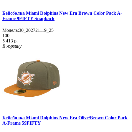
Бейсболка Miami Dolphins New Era Brown Color Pack A-
Frame 9FIFTY Snapback
Модель:
30_202721119_25
100
5 413 р.
В корзину
Бейсболка Miami Dolphins New Era Olive/Brown Color Pack
A-Frame 59FIFTY