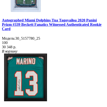
Autographed Miami Dolphins Tua Tagovailoa 2020 Panini
Prizm #339 Beckett Fanatics Witnessed Authenticated Rookie
Card
Модель:
30_5157780_25
100
30 348 р.
В корзину