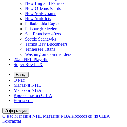
New England Patriots
New Orleans Saints
New York Giants
New York Jets
Philadelphia Eagles
Pittsburgh Steelers
San Francisco 49ers
Seattle Seahawks
Tampa Bay Buccaneers
Tennessee Titans
Washington Commanders
2025 NFL Playoffs
Super Bowl LX
Назад
О нас
Магазин NHL
Магазин NBA
Кроссовки из США
Контакты
Информация
О нас
Магазин NHL
Магазин NBA
Кроссовки из США
Контакты