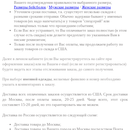
Вашего подтверждения правильности выбранного размера;
Размеры бейсболок
/
Мужские размеры
/
Женские размеры
Уточняем сроки поставки, т.к. существует несколько складов с
разными сроками отправки. Обычно задержки бывают у именных
товаров (их надо напечатать) и у товаров "спецсерий" или
посвящённых только что прошедшим событиям;
Если Вас все устраивает, то Вы оплачиваете заказ полностью (в этом
случае есть скидка) или делаете предоплату по указанным Вам в
письме реквизитам;
Только после получения от Вас оплаты, мы продолжаем работу по
заказу товаров со склада в США.
Далее в личном кабинете (если Вы зарегистрируетесь на сайте при
оформлении заказа) или на Вашем e-mail (если не хотите регистрироваться)
будете видеть все этапы отслеживания заказа, до самого получения.
При выборе
именной одежды
, желаемые фамилию и номер необходимо
указать в комментариях к заказу.
Доставка всех оплаченных заказов осуществляется из США. Срок доставки
до Москвы, после оплаты заказа, 20-25 дней. Чаще всего, этот срок
составляет 15-20 дней, но это гарантировать мы не можем.
Доставка по России осуществляется по следующей схеме:
Доставка товара до Москвы;
Доставка товара до Вашего города из Москвы посредством Почта