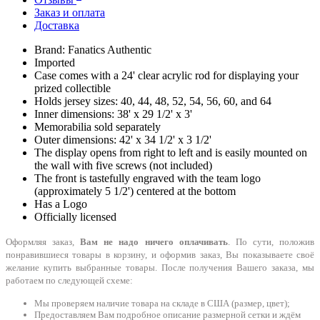
Заказ и оплата
Доставка
Brand: Fanatics Authentic
Imported
Case comes with a 24' clear acrylic rod for displaying your
prized collectible
Holds jersey sizes: 40, 44, 48, 52, 54, 56, 60, and 64
Inner dimensions: 38' x 29 1/2' x 3'
Memorabilia sold separately
Outer dimensions: 42' x 34 1/2' x 3 1/2'
The display opens from right to left and is easily mounted on
the wall with five screws (not included)
The front is tastefully engraved with the team logo
(approximately 5 1/2') centered at the bottom
Has a Logo
Officially licensed
Оформляя заказ,
Вам не надо ничего оплачивать
. По сути, положив
понравившиеся товары в корзину, и оформив заказ, Вы показываете своё
желание купить выбранные товары. После получения Вашего заказа, мы
работаем по следующей схеме:
Мы проверяем наличие товара на складе в США (размер, цвет);
Предоставляем Вам подробное описание размерной сетки и ждём