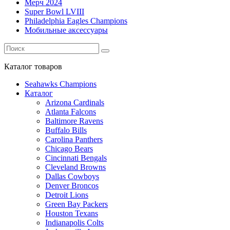
Мерч 2024
Super Bowl LVIII
Philadelphia Eagles Champions
Мобильные аксессуары
Каталог
товаров
Seahawks Champions
Каталог
Arizona Cardinals
Atlanta Falcons
Baltimore Ravens
Buffalo Bills
Carolina Panthers
Chicago Bears
Cincinnati Bengals
Cleveland Browns
Dallas Cowboys
Denver Broncos
Detroit Lions
Green Bay Packers
Houston Texans
Indianapolis Colts