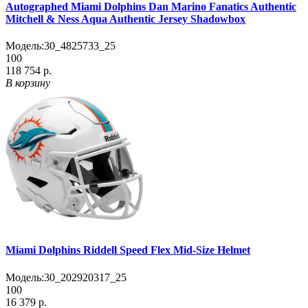
Autographed Miami Dolphins Dan Marino Fanatics Authentic
Mitchell & Ness Aqua Authentic Jersey Shadowbox
Модель:
30_4825733_25
100
118 754 р.
В корзину
Miami Dolphins Riddell Speed Flex Mid-Size Helmet
Модель:
30_202920317_25
100
16 379 р.