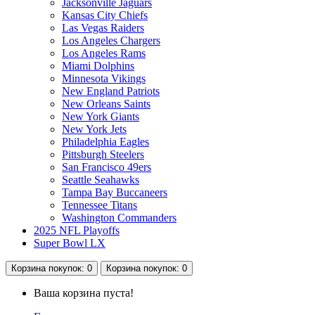
Jacksonville Jaguars
Kansas City Chiefs
Las Vegas Raiders
Los Angeles Chargers
Los Angeles Rams
Miami Dolphins
Minnesota Vikings
New England Patriots
New Orleans Saints
New York Giants
New York Jets
Philadelphia Eagles
Pittsburgh Steelers
San Francisco 49ers
Seattle Seahawks
Tampa Bay Buccaneers
Tennessee Titans
Washington Commanders
2025 NFL Playoffs
Super Bowl LX
Корзина
покупок
: 0
Корзина
покупок
: 0
Ваша корзина пуста!