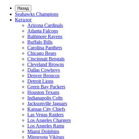
Назад
Seahawks Champions
Каталог
Arizona Cardinals
Atlanta Falcons
Baltimore Ravens
Buffalo Bills
Carolina Panthers
Chicago Bears
Cincinnati Bengals
Cleveland Browns
Dallas Cowboys
Denver Broncos
Detroit Lions
Green Bay Packers
Houston Texans
Indianapolis Colts
Jacksonville Jaguars
Kansas City Chiefs
Las Vegas Raiders
Los Angeles Chargers
Los Angeles Rams
Miami Dolphins
Minnesota Vikings