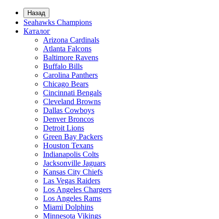
Назад
Seahawks Champions
Каталог
Arizona Cardinals
Atlanta Falcons
Baltimore Ravens
Buffalo Bills
Carolina Panthers
Chicago Bears
Cincinnati Bengals
Cleveland Browns
Dallas Cowboys
Denver Broncos
Detroit Lions
Green Bay Packers
Houston Texans
Indianapolis Colts
Jacksonville Jaguars
Kansas City Chiefs
Las Vegas Raiders
Los Angeles Chargers
Los Angeles Rams
Miami Dolphins
Minnesota Vikings