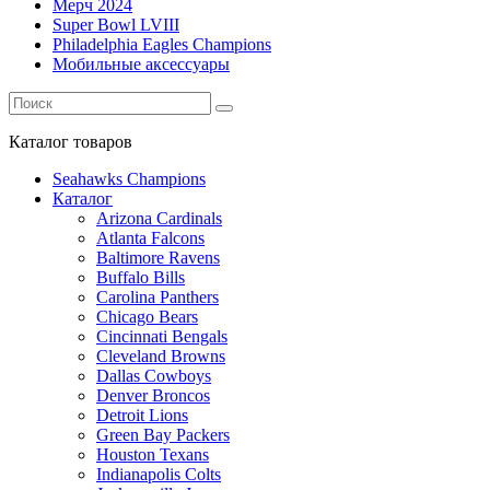
Мерч 2024
Super Bowl LVIII
Philadelphia Eagles Champions
Мобильные аксессуары
Каталог
товаров
Seahawks Champions
Каталог
Arizona Cardinals
Atlanta Falcons
Baltimore Ravens
Buffalo Bills
Carolina Panthers
Chicago Bears
Cincinnati Bengals
Cleveland Browns
Dallas Cowboys
Denver Broncos
Detroit Lions
Green Bay Packers
Houston Texans
Indianapolis Colts