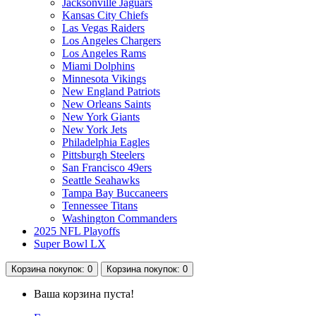
Jacksonville Jaguars
Kansas City Chiefs
Las Vegas Raiders
Los Angeles Chargers
Los Angeles Rams
Miami Dolphins
Minnesota Vikings
New England Patriots
New Orleans Saints
New York Giants
New York Jets
Philadelphia Eagles
Pittsburgh Steelers
San Francisco 49ers
Seattle Seahawks
Tampa Bay Buccaneers
Tennessee Titans
Washington Commanders
2025 NFL Playoffs
Super Bowl LX
Корзина
покупок
: 0
Корзина
покупок
: 0
Ваша корзина пуста!