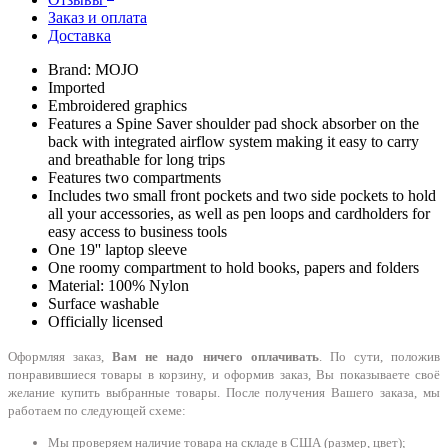
Заказ и оплата
Доставка
Brand: MOJO
Imported
Embroidered graphics
Features a Spine Saver shoulder pad shock absorber on the
back with integrated airflow system making it easy to carry
and breathable for long trips
Features two compartments
Includes two small front pockets and two side pockets to hold
all your accessories, as well as pen loops and cardholders for
easy access to business tools
One 19'' laptop sleeve
One roomy compartment to hold books, papers and folders
Material: 100% Nylon
Surface washable
Officially licensed
Оформляя заказ,
Вам не надо ничего оплачивать
. По сути, положив
понравившиеся товары в корзину, и оформив заказ, Вы показываете своё
желание купить выбранные товары. После получения Вашего заказа, мы
работаем по следующей схеме:
Мы проверяем наличие товара на складе в США (размер, цвет);