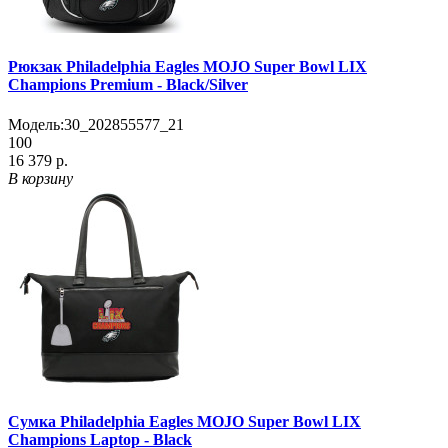
Рюкзак Philadelphia Eagles MOJO Super Bowl LIX
Champions Premium - Black/Silver
Модель:
30_202855577_21
100
16 379 р.
В корзину
Сумка Philadelphia Eagles MOJO Super Bowl LIX
Champions Laptop - Black