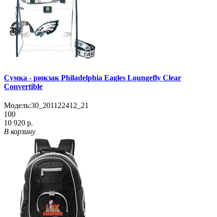
Сумка - рюкзак Philadelphia Eagles Loungefly Clear
Convertible
Модель:
30_201122412_21
100
10 920 р.
В корзину