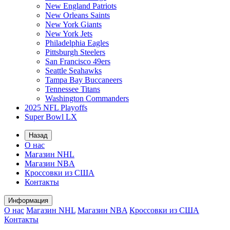
New England Patriots
New Orleans Saints
New York Giants
New York Jets
Philadelphia Eagles
Pittsburgh Steelers
San Francisco 49ers
Seattle Seahawks
Tampa Bay Buccaneers
Tennessee Titans
Washington Commanders
2025 NFL Playoffs
Super Bowl LX
Назад
О нас
Магазин NHL
Магазин NBA
Кроссовки из США
Контакты
Информация
О нас
Магазин NHL
Магазин NBA
Кроссовки из США
Контакты