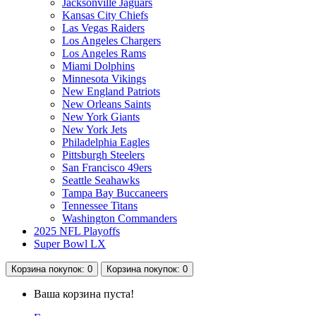
Jacksonville Jaguars
Kansas City Chiefs
Las Vegas Raiders
Los Angeles Chargers
Los Angeles Rams
Miami Dolphins
Minnesota Vikings
New England Patriots
New Orleans Saints
New York Giants
New York Jets
Philadelphia Eagles
Pittsburgh Steelers
San Francisco 49ers
Seattle Seahawks
Tampa Bay Buccaneers
Tennessee Titans
Washington Commanders
2025 NFL Playoffs
Super Bowl LX
Корзина
покупок
: 0
Корзина
покупок
: 0
Ваша корзина пуста!