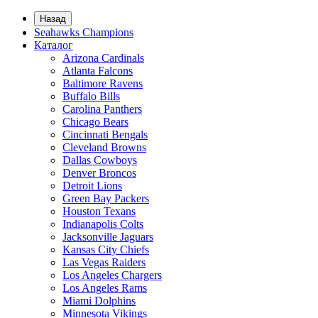
Назад
Seahawks Champions
Каталог
Arizona Cardinals
Atlanta Falcons
Baltimore Ravens
Buffalo Bills
Carolina Panthers
Chicago Bears
Cincinnati Bengals
Cleveland Browns
Dallas Cowboys
Denver Broncos
Detroit Lions
Green Bay Packers
Houston Texans
Indianapolis Colts
Jacksonville Jaguars
Kansas City Chiefs
Las Vegas Raiders
Los Angeles Chargers
Los Angeles Rams
Miami Dolphins
Minnesota Vikings