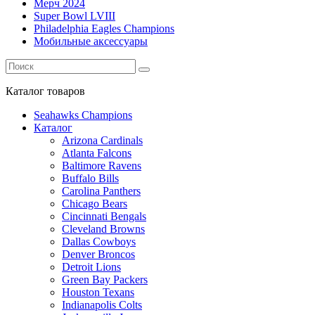
Мерч 2024
Super Bowl LVIII
Philadelphia Eagles Champions
Мобильные аксессуары
Каталог
товаров
Seahawks Champions
Каталог
Arizona Cardinals
Atlanta Falcons
Baltimore Ravens
Buffalo Bills
Carolina Panthers
Chicago Bears
Cincinnati Bengals
Cleveland Browns
Dallas Cowboys
Denver Broncos
Detroit Lions
Green Bay Packers
Houston Texans
Indianapolis Colts