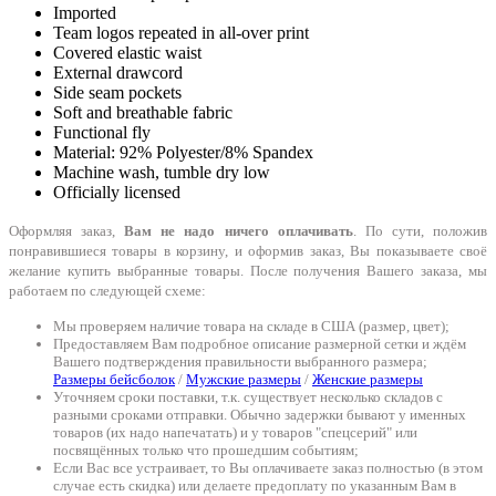
Imported
Team logos repeated in all-over print
Covered elastic waist
External drawcord
Side seam pockets
Soft and breathable fabric
Functional fly
Material: 92% Polyester/8% Spandex
Machine wash, tumble dry low
Officially licensed
Оформляя заказ,
Вам не надо ничего оплачивать
. По сути, положив
понравившиеся товары в корзину, и оформив заказ, Вы показываете своё
желание купить выбранные товары. После получения Вашего заказа, мы
работаем по следующей схеме:
Мы проверяем наличие товара на складе в США (размер, цвет);
Предоставляем Вам подробное описание размерной сетки и ждём
Вашего подтверждения правильности выбранного размера;
Размеры бейсболок
/
Мужские размеры
/
Женские размеры
Уточняем сроки поставки, т.к. существует несколько складов с
разными сроками отправки. Обычно задержки бывают у именных
товаров (их надо напечатать) и у товаров "спецсерий" или
посвящённых только что прошедшим событиям;
Если Вас все устраивает, то Вы оплачиваете заказ полностью (в этом
случае есть скидка) или делаете предоплату по указанным Вам в