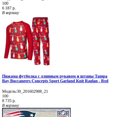
100
6 187 р.
В корзину
Пижама футболка с длинным рукавом и штаны Tampa
Bay Buccaneers Concepts Sport Garland Knit Raglan - Red
Модель:
30_201602988_21
100
8 735 р.
В корзину