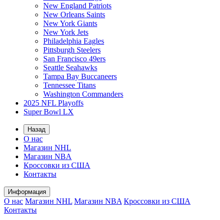
New England Patriots
New Orleans Saints
New York Giants
New York Jets
Philadelphia Eagles
Pittsburgh Steelers
San Francisco 49ers
Seattle Seahawks
Tampa Bay Buccaneers
Tennessee Titans
Washington Commanders
2025 NFL Playoffs
Super Bowl LX
Назад
О нас
Магазин NHL
Магазин NBA
Кроссовки из США
Контакты
Информация
О нас
Магазин NHL
Магазин NBA
Кроссовки из США
Контакты