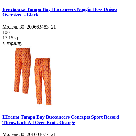
Бейсболка Tampa Bay Buccaneers Noggin Boss Unisex
Oversized - Black
Модель:
30_200663483_21
100
17 153 р.
В корзину
Штаны Tampa Bay Buccaneers Concepts Sport Record
Throwback All Over Knit - Orange
Модель:
30_201603077_21